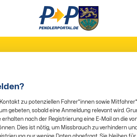
elden?
ontakt zu potenziellen Fahrer*innen sowie Mitfahrer
rum gebeten, sobald eine Anmeldung relevant wird. Gru
e erhalten nach der Registrierung eine E-Mail an die v
önnen. Dies ist nötig, um Missbrauch zu verhindern und 
istrierung nur wenige Daten abgefragt. Sie bleiben fü